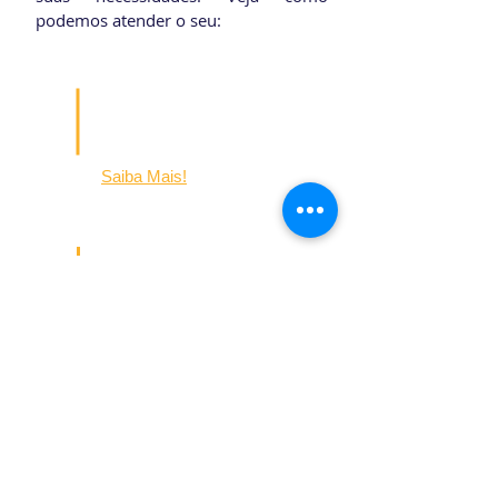
podemos atender o seu:
Condomínios
Residenciais
Horizontais
Saiba Mais!
Condomínios
Comerciais
Saiba Mais!
Condomínios
Residenciais
Verticais
Saiba Mais!