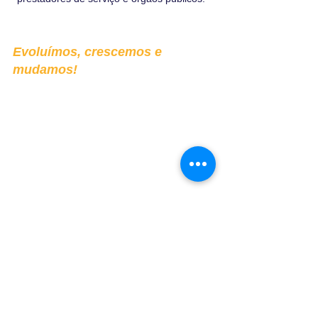
Evoluímos, crescemos e
mudamos!
ADM Condominial.
Mudamos de nome e de cara para nos adequar
melhor ao que nos propomos a fazer, bem mais
do que a administração de condomínios, bem
mais do que fazíamos e ainda menos do que
queremos para o nosso futuro. Evoluímos
constantemente para sempre oferecer a melhor
solução às necessidades de condomínios e
condôminos.
Credibilidade chancelada por nossos clientes
Investimos e acreditamos no poder da
tecnologia
Para facilitar o dia a dia e otimizar o tão
precioso tempo de nossos condôminos,
disponibilizamos acesso à sistema e app de
primeira para gerenciamento e acesso à